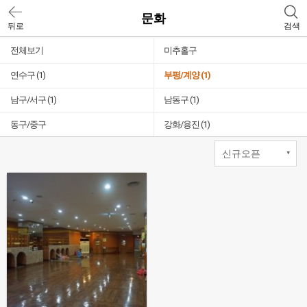
문화
뒤로
검색
전체보기
미추홀구
연수구
(1)
부평/계양
(1)
남구/서구
(1)
남동구
(1)
동구/중구
강화/용진
(1)