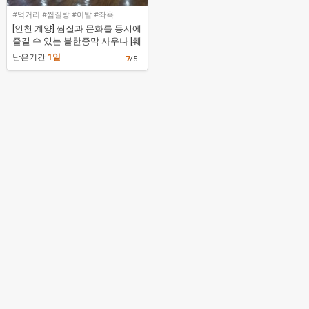
#먹거리 #찜질방 #이발 #좌욕
[인천 계양] 찜질과 문화를 동시에
즐길 수 있는 불한증막 사우나 [훼
밀리사우나]
남은기간
1일
7
/5