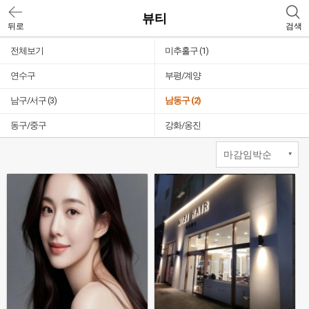
뷰티
뒤로
검색
전체보기
미추홀구
(1)
연수구
부평/계양
남구/서구
(3)
남동구
(2)
동구/중구
강화/옹진