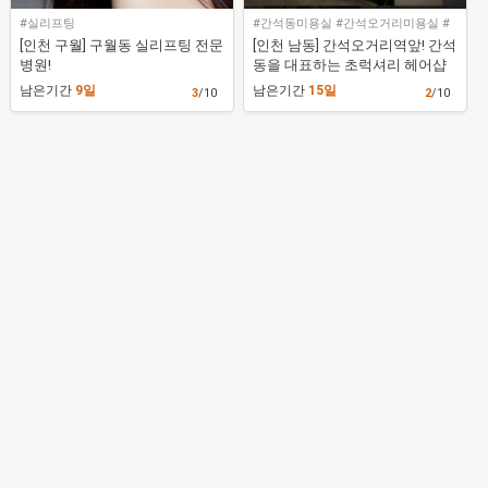
#실리프팅
#간석동미용실 #간석오거리미용실 #
간석오거리역미용실
[인천 구월] 구월동 실리프팅 전문
[인천 남동] 간석오거리역앞! 간석
병원!
동을 대표하는 초럭셔리 헤어샵
[미지헤어]
남은기간
9일
남은기간
15일
3
/10
2
/10