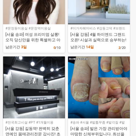
#문정동미용실 #문정역미용실
#이가자헤어비스 #강동고덕 #브랜드
[서울 송파] 여성 프리미엄 살롱!
[서울 강동] 4월 하이엔드 그랜드
오직 당신만을 위한 특별하고 아
오픈! 시설과 실력으로 승부하는!
름다운 헤어! [디머드헤어 잠실문
초럭셔리 헤어브랜드샵 [이가자
남은기간
3일
남은기간
14일
0
/10
2
/20
정점]
강동아이파크더리버점]
#전국최고시설 #PT #1개월이용
#송파 #서울 #발톱무좀 #발각질 #발
톱케어
[서울 강동] 길동역! 완벽히 갖춘
[서울 송파] 발은 가장 관리받아야
연예인 몸매관리전문 강사진! 초
마땅한 신체부위입니다. 최선을