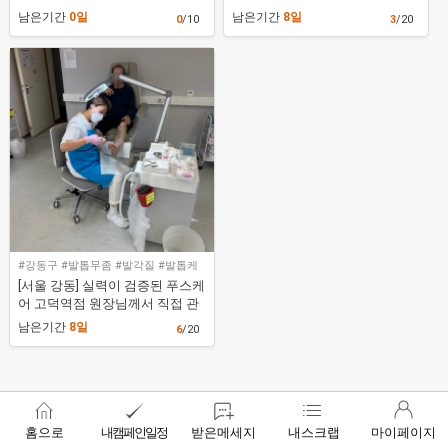
호화시설 [휘트니스엠길동점]
다 해 관리해드릴게요. [푸스케어
남은기간
0일
남은기간
8일
0
/10
3
/20
송파석촌점]
#강동구 #발톱무좀 #발각질 #발톱케
어
[서울 강동] 실력이 검증된 푸스케
어 고덕역점 원장님께서 직접 관
리합니다. [푸스케어 고덕역점]
남은기간
8일
6
/20
홈으로
내캠페인일정
받은메세지
내스크랩
마이페이지