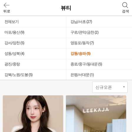
뷰티
뒤로
검색
전체보기
강남/서초
(27)
마포/용산
(9)
구로/관악/금천
(2)
강서/양천
(5)
영등포/동작
(7)
성동/성북
(4)
강동/송파
(5)
광진/중랑
종로/중구/동대문
(5)
강북/노원/도봉
(5)
은평/서대문
(1)