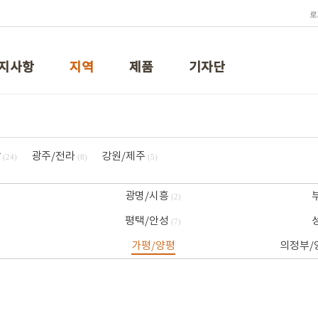
로
지사항
지역
제품
기자단
상
광주/전라
강원/제주
(24)
(8)
(5)
광명/시흥
(2)
평택/안성
(7)
가평/양평
의정부/