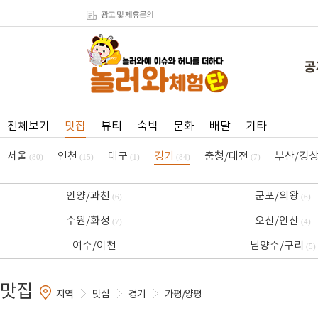
광고 및 제휴문의
공
전체보기
맛집
뷰티
숙박
문화
배달
기타
서울
인천
대구
경기
충청/대전
부산/경
(80)
(15)
(1)
(84)
(7)
안양/과천
군포/의왕
(6)
(6)
수원/화성
오산/안산
(7)
(4)
여주/이천
남양주/구리
(5)
맛집
지역
맛집
경기
가평/양평