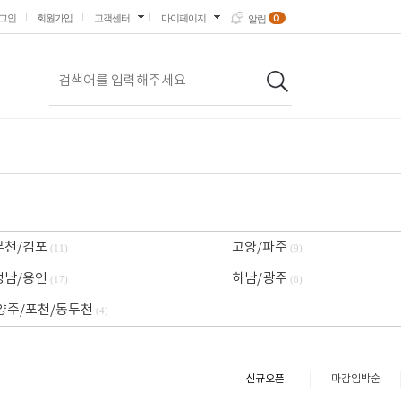
0
그인
회원가입
고객센터
마이페이지
알림
부천/김포
고양/파주
(11)
(9)
성남/용인
하남/광주
(17)
(6)
양주/포천/동두천
(4)
신규오픈
마감임박순