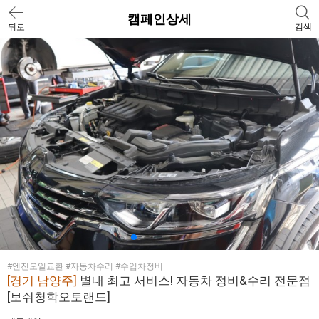
캠페인상세
뒤로
검색
#엔진오일교환 #자동차수리 #수입차정비
[경기 남양주]
별내 최고 서비스! 자동차 정비&수리 전문점
[보쉬청학오토랜드]