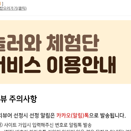
지
]
받으러가기(클릭
)