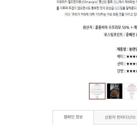
5
10
캠페인 정보
신청자 한마디
/