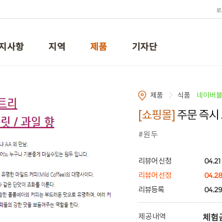
로
지사항
지역
제품
기자단
제품
식품
네이버
[쇼핑몰]
주문 즉시
#원두
04.21 
리뷰어 신청
04.2
리뷰어 선정
04.29
리뷰등록
제공내역
체험