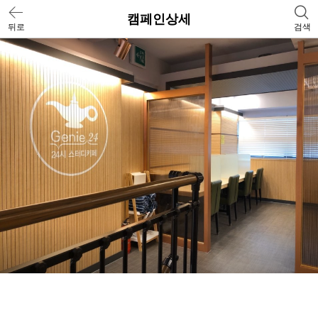
캠페인상세
뒤로
검색