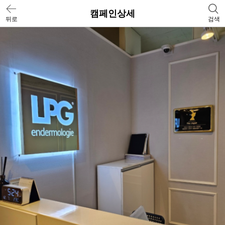
캠페인상세
뒤로
검색