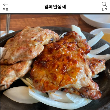
캠페인상세
뒤로
검색