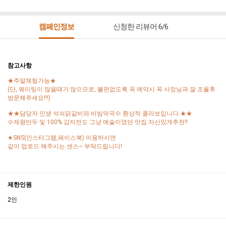
캠페인정보
신청한 리뷰어 6/6
참고사항
★주말체험가능★
(단, 웨이팅이 많을때가 많으므로, 불편없도록 꼭 예약시 꼭 사장님과 잘 조율후
방문해주세요!!!)
★★담당자 인생 석쇠닭갈비와 비빔막국수 환상적 콜라보입니다.★★
수제왕만두 및 100% 감자전도 그냥 예술이였던 맛집 자신있게추천!!
★SNS(인스타그램,페이스북) 이용하시면
같이 업로드 해주시는 센스~ 부탁드립니다!
제한인원
2인