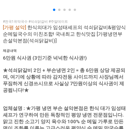
#전국1위막국수 #석쇠닭갈비 #주말데이트
[가평 설악]
한식의대가 임성태셰프의 석쇠닭갈비&평양식
순메밀국수의 미친조합! 국내최고 한식맛집 [가평냉면부
손설악본점(석쇠닭갈비)]
제공내역
6만원 식사권 (3인기준 넉넉한 식사권!)
★석쇠닭갈비 2인 + 부손냉면 2인 = 총 6만원 상당 제공되
며, 여기에 상황에 따라 감자전등 사이드까지 사장님께서
푸짐하게 신경쓰시므로 사실상 7만원이상의 식사권이 제
공됩니다!★
업체설명 : ★가평 냉면 부손 설악본점은 한식 대가 임성태
셰프가 연구하여 만든 독창적인 평양 냉면 전문점입니다.
맑고 진한 소고기 양지 육수와 100% 순 메밀 가루로 만든
면이 조화를 이루는 고급스러운 평양식 순 메밀 막국수를