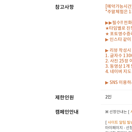
[예약가능시간] 1
참고사항
*주말체험은 13
▶▶필수!! 전
★타임별로 진행
★ 포토영수증
▶ 인스타 같
▶ 리뷰 작성시
1. 글자수 13
2. 사진 25장
3. 동영상 1
4. 네이버 지
▶ SNS 이용
2인
제한인원
캠페인안내
※ 선정안내는 [
[
사이트 알림 발
마이페이지 - 선정