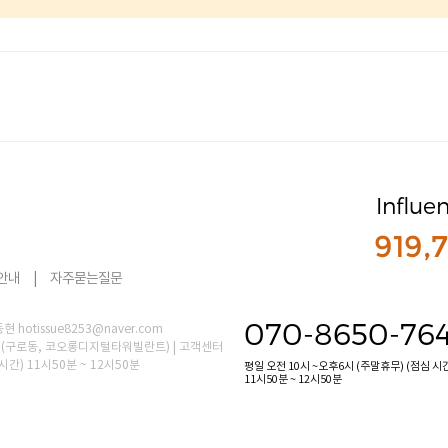
Influe
919,
안내
|
자주묻는질문
070-8650-76
hotissue8253@naver.com
0호 (구로동, 코오롱디지털타워빌란트) | 고객센터
 시간) 11시50분 ~ 12시50분
평일 오전 10시 ~오후6시 (주말휴무) (점심 시
11시50분 ~ 12시50분