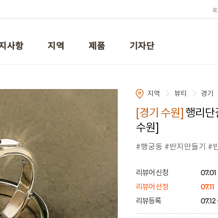
로
지사항
지역
제품
기자단
지역
뷰티
경기
[경기 수원]
행리단길
수원]
#행궁동 #반지만들기 #
07.01 
리뷰어 신청
07.11
리뷰어 선정
07.12 
리뷰등록