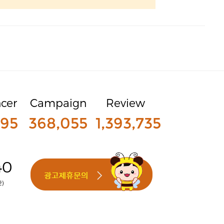
ncer
Campaign
Review
795
368,055
1,393,735
40
간)