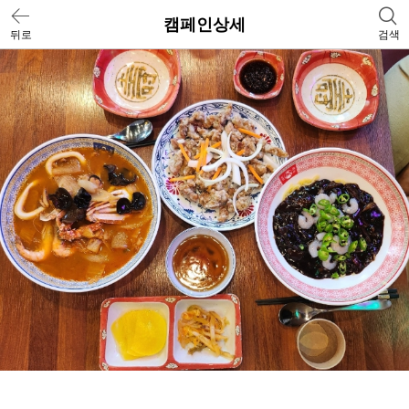
캠페인상세
뒤로
검색