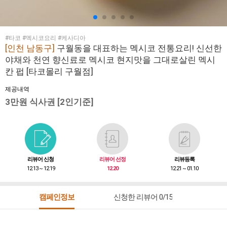
#타코 #멕시코요리 #케사디아
[인천 남동구]
구월동을 대표하는 멕시코 전통요리! 신선한
야채와 천연 향신료로 멕시코 현지맛을 그대로살린 멕시
칸 펍 [타코몰리 구월점]
제공내역
3만원 식사권 [2인기준]
리뷰어 신청
리뷰어 선정
리뷰등록
12.13 ~ 12.19
12.20
12.21 ~ 01.10
캠페인정보
신청한 리뷰어 0/15