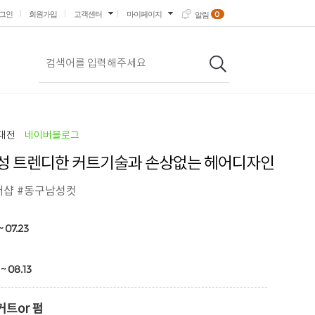
0
그인
회원가입
고객센터
마이페이지
알림
대전
네이버블로그
성 트렌디한 커트기술과 손상없는 헤어디자인
버샵 #동구남성컷
~ 07.23
~ 08.13
트or 펌