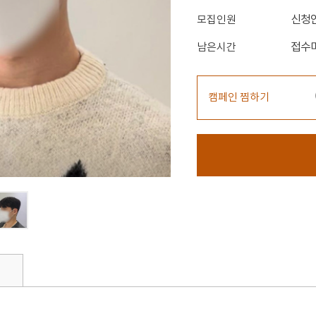
신청
모집인원
접수
남은시간
캠페인 찜하기