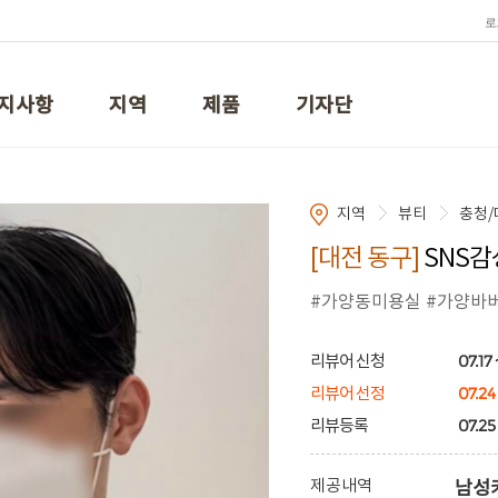
로
지사항
지역
제품
기자단
지역
뷰티
충청/
[대전 동구]
SNS감
#가양동미용실 #가양바
07.17 
리뷰어 신청
07.24
리뷰어 선정
07.25 
리뷰등록
제공내역
남성커