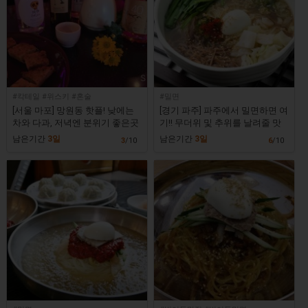
#칵테일 #위스키 #혼술
#밀면
[서울 마포] 망원동 핫플! 낮에는
[경기 파주] 파주에서 밀면하면 여
차와 다과, 저녁엔 분위기 좋은곳
기!! 무더위 및 추위를 날려줄 맛
에서 전통주, 칵테일, 위스키까
집! [해운대가야밀면 금촌직영점]
남은기간
3일
남은기간
3일
3
/10
6
/10
지? [호랑이라운지]