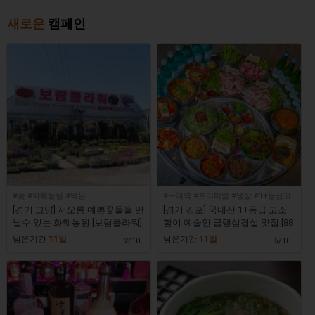
새로운
캠페인
#꽃 #화훼농원 #덕은
#구래역 #프리미엄 #냉삼 #1+등급고
기
[경기 고양] 서오릉 예쁜꽃들을 만
[경기 김포] 국내산 1+등급 고소
날수 있는 화훼농원 [보람플라워]
함이 예술인 급랭삼겹살 맛집 [88
냉삼 김포구래점]
남은기간
11일
남은기간
11일
2
/10
5
/10