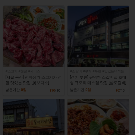
#소고기 #친절 #서비스
#소갈비 #부개 #부천 #맛있는녀석들
[서울 용산] 전자상가 소고기가 정
[경기 부천] 유명한 소갈비집 초대
말 맛있는 맛집 [꽃보다소]
형 규모의 매스컴 맛집 [삼도갈비]
남은기간
0일
남은기간
0일
110
/10
97
/10