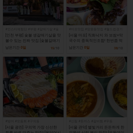
#인스타체험단 #부평 #갈매기살 #숯
#마포맛집 #망원동맛집 #월드컵경기
불구이 #소고기
장맛집 #망원역맛집
[인천 부평] 숯불 생갈매기살을 맛
[서울 마포] 직화낙지 와 보쌈+막
볼수 있는 진짜 맛집 [숯불갈매기
국수의 중독적인조합! 한번쯤 먹
산장]
어봐야 하는 맛집 [오봉집 망원점]
남은기간
0일
남은기간
0일
15
/10
38
/10
#방어 #모듬회 #구의동
#신림 #돈까스 #갈비찜 #우동
[서울 광진] 구의역 가장 신선한
[서울 관악] 별빛거리 든든하게 한
회를 바로 떠주는 맛집! [온달어시
끼완성 신림 분식 맛집! [우동데이