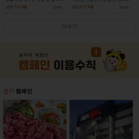
장]
신림본점]
남은기간
0일
남은기간
0일
27
/10
13
/10
더보기
인기
캠페인