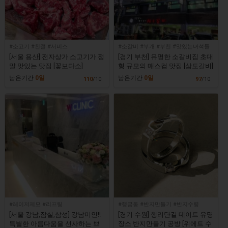
#소고기 #친절 #서비스
#소갈비 #부개 #부천 #맛있는녀석들
[서울 용산] 전자상가 소고기가 정
[경기 부천] 유명한 소갈비집 초대
말 맛있는 맛집 [꽃보다소]
형 규모의 매스컴 맛집 [삼도갈비]
남은기간
0일
남은기간
0일
110
/10
97
/10
#레이저제모 #리프팅
#행궁동 #반지만들기 #반지수령
[서울 강남,잠실,삼성] 강남미인!!
[경기 수원] 행리단길 데이트 유명
특별한 아름다움을 선사하는 쁘
장소 반지만들기 공방 [위에트 수