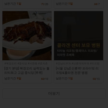
띠전문점!! [W클리닉]
원]
남은기간
1일
남은기간
1일
71
/20
68
/7
#북경오리 #중식당 #서현동 #효자촌
#강남피부과 #선릉역피부과 #리프팅
#콜라겐
[경기 분당] 북경오리 실력있는 퀄
[서울 강남] 선릉역! 프라이빗 리
리티최고 고급 중식당 [루루]
프팅&콜라겐 전문 병원
남은기간
9일
남은기간
1일
60
/10
60
/15
더보기