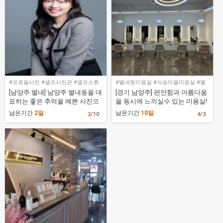
#프로필사진 #셀프사진관 #셀프스튜
#별내동미용실 #식송마을미용실 #별
디오
내별가람역미용실 #미미살롱별내점
[남양주 별내] 남양주 별내동을 대
[경기 남양주] 편안함과 아름다움
표하는 좋은 추억을 예쁜 사진으
을 동시에 느끼실수 있는 미용실!
로 남길 수 있는 스튜디오 [스튜디
[미미살롱 별내점]
남은기간
2일
남은기간
10일
2
/10
4
/3
오 온]