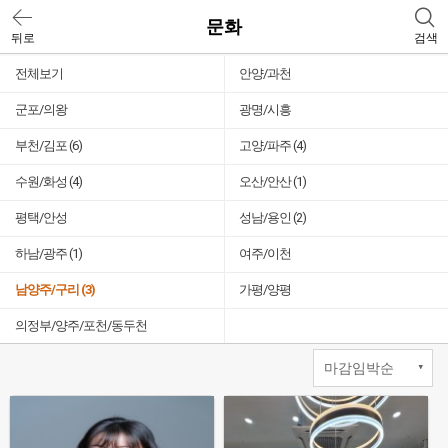
문화
뒤로
검색
전체보기
안양/과천
군포/의왕
광명/시흥
부천/김포
(6)
고양/파주
(4)
수원/화성
(4)
오산/안산
(1)
평택/안성
성남/용인
(2)
하남/광주
(1)
여주/이천
남양주/구리
(3)
가평/양평
의정부/양주/포천/동두천