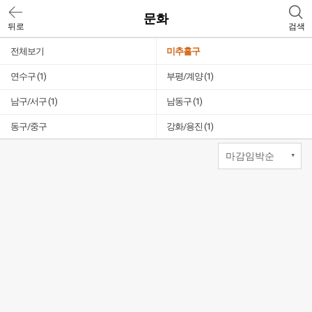
문화
뒤로
검색
전체보기
미추홀구
연수구
(1)
부평/계양
(1)
남구/서구
(1)
남동구
(1)
동구/중구
강화/용진
(1)