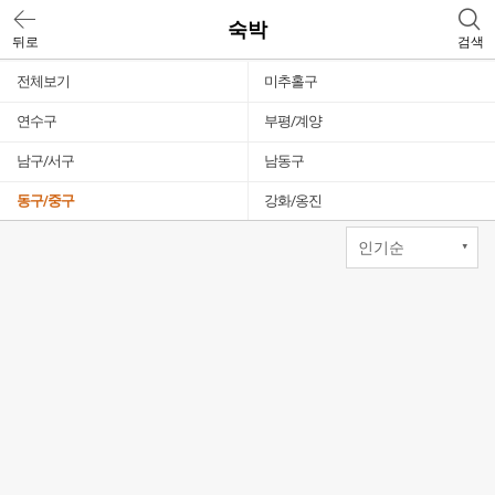
숙박
뒤로
검색
전체보기
미추홀구
연수구
부평/계양
남구/서구
남동구
동구/중구
강화/옹진