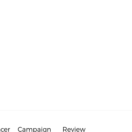
ncer
Campaign
Review