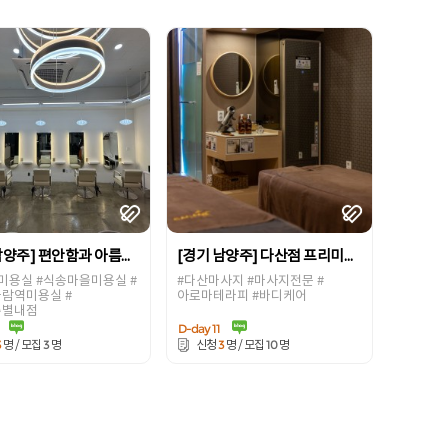
[경기 남양주] 편안함과 아름다움을 동시에 느끼실수 있는 미용실! [미미살롱 별내점]
[경기 남양주] 다산점 프리미엄 호텔식 바디케어 호텔급 서비스로 단연코 업계 최상위 관리를자부하는 전문 마사지샵 [진심을다한 마사지&스파 다산점]
미용실 #식송마을미용실 #
#다산마사지 #마사지전문 #
람역미용실 #
아로마테라피 #바디케어
롱별내점
D-day 11
3
3
3
10
명 / 모집
명
신청
명 / 모집
명