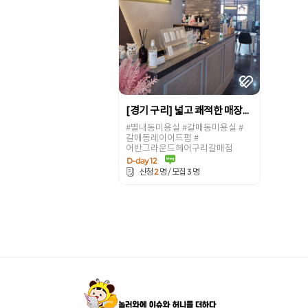
[경기 구리] 넓고 쾌적한 매장환경 에서 디자이너와 고객과의 1대1 맞춤형 시술 미용실! [어반그라운드헤어 구리갈매점]
#별내동미용실 #갈매동미용실 #
갈매동레이어드펌 #
어반그라운드헤어구리갈매점
D-day 12
2
3
신청
명 / 모집
명