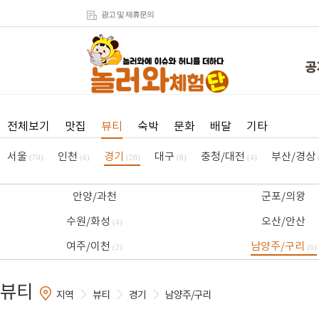
광고 및 제휴문의
공
전체보기
맛집
뷰티
숙박
문화
배달
기타
서울
인천
경기
대구
충청/대전
부산/경상
(70)
(6)
(28)
(8)
(4)
안양/과천
군포/의왕
수원/화성
오산/안산
(4)
여주/이천
남양주/구리
(2)
(6)
뷰티
지역
뷰티
경기
남양주/구리