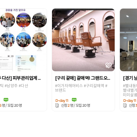
[남양주 다산] 피부관리업계 끝판관리! 단 1회로 확실한효과! 예뻐지고 날씬해지는 에스테틱 [알포유에너지 테라피33(남양주 다산)]
[구리 갈매] 갈매역! 그랜드오픈! 시설과 경력으로 승부하는! 초럭셔리 헤어브랜드샵 [이가자헤어비스구리갈매점]
틱 #남양주 #다산
#이가자헤어비스 #구리갈매역 #
#별내동
브랜드
별내별가
미미살
1
D-day 11
D-day 11
5
20
2
20
명 / 모집
명
신청
명 / 모집
명
신청