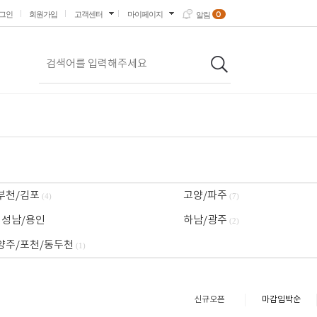
0
그인
회원가입
고객센터
마이페이지
알림
부천/김포
고양/파주
(4)
(7)
성남/용인
하남/광주
(2)
양주/포천/동두천
(1)
신규오픈
마감임박순