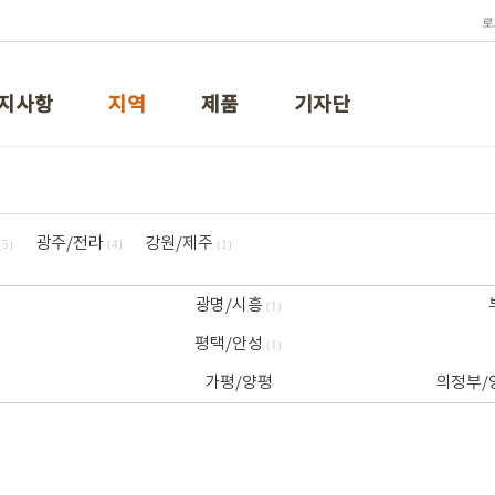
로
지사항
지역
제품
기자단
광주/전라
강원/제주
(5)
(4)
(1)
광명/시흥
(1)
평택/안성
(1)
가평/양평
의정부/