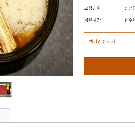
신청
모집인원
접수
남은시간
캠페인 찜하기