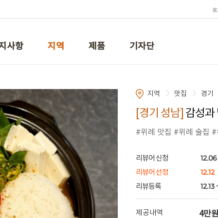
로
지사항
지역
제품
기자단
지역
맛집
경기
[경기 성남]
감성과 
#위례 맛집 #위례 술집 
12.06 
리뷰어 신청
12.12
리뷰어 선정
12.13 
리뷰등록
제공내역
4만원