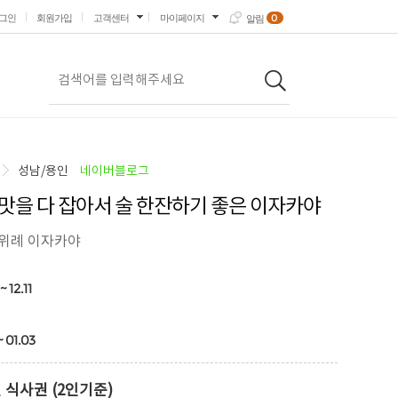
0
그인
회원가입
고객센터
마이페이지
알림
성남/용인
네이버블로그
맛을 다 잡아서 술 한잔하기 좋은 이자카야
#위례 이자카야
~ 12.11
~ 01.03
 식사권 (2인기준)