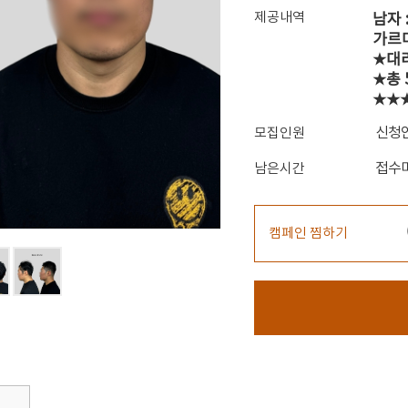
제공내역
남자 
가르마
★대
★총 
★★
신청
모집인원
접수
남은시간
캠페인 찜하기