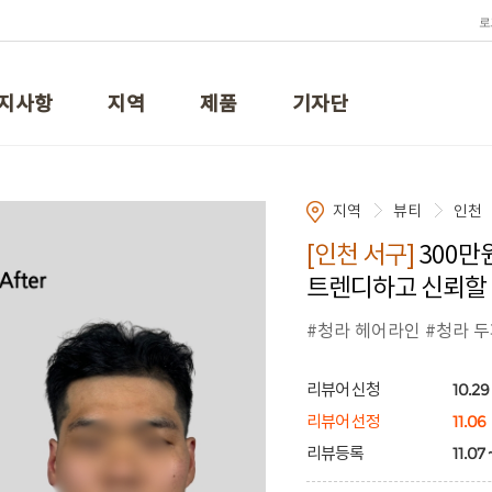
로
지사항
지역
제품
기자단
지역
뷰티
인천
[인천 서구]
300만
트렌디하고 신뢰할 
#청라 헤어라인 #청라 두
10.29 
리뷰어 신청
11.06
리뷰어 선정
11.07 
리뷰등록