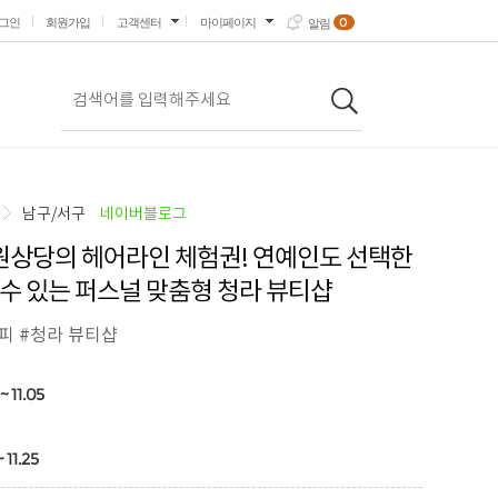
0
그인
회원가입
고객센터
마이페이지
알림
남구/서구
네이버블로그
원상당의 헤어라인 체험권! 연예인도 선택한
수 있는 퍼스널 맞춤형 청라 뷰티샵
피 #청라 뷰티샵
~ 11.05
~ 11.25