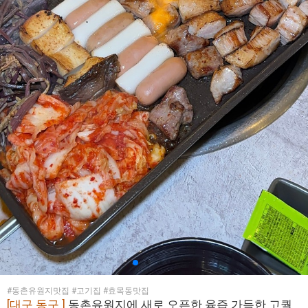
#동촌유원지맛집 #고기집 #효목동맛집
[대구 동구 ]
동촌유원지에 새로 오픈한 육즙 가득한 고퀄