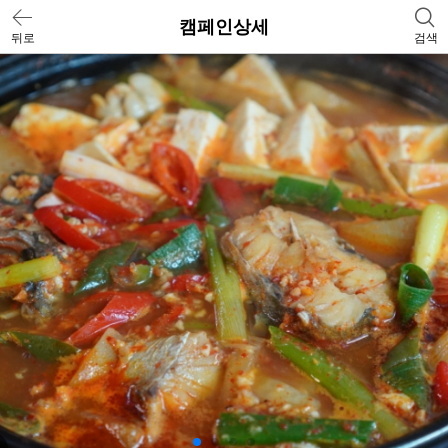
캠페인상세
뒤로
검색