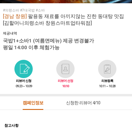
#의령소바 #7대국밥 #소바
[경남 창원]
팔용동 재료를 아끼지않는 진한 동대탕 맛집
[김할머니의령소바 창원스마트업타워점]
제공내역
국밥1+소바1 (여름면메뉴) 제공 변경불가
평일 14:00 이후 체험가능
리뷰어 신청
리뷰어 선정
리뷰등록
09.23 ~ 10.09
10.10
10.11 ~ 10.28
캠페인정보
신청한 리뷰어 4/10
참고사항