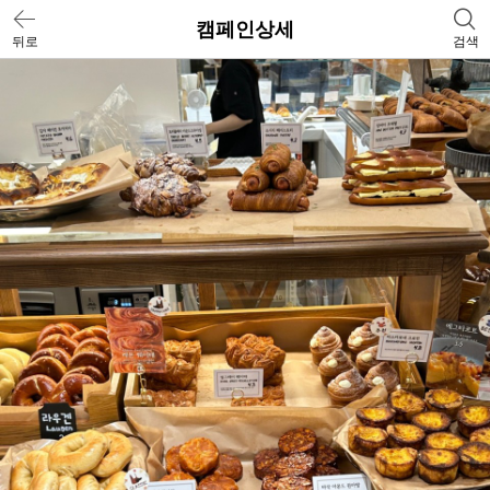
캠페인상세
뒤로
검색