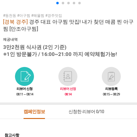
#동천동 #아구찜 #해물찜 #경주맛집
[경북 경주]
경주 대표 아구찜 맛집! 내가 찾던 매콤 찐 아구
찜 [만조아구찜]
제공내역
3만2천원 식사권 (2인 기준)
※1인 방문불가 / 16:00~21:00 까지 예약체험가능!
리뷰어 신청
리뷰어 선정
리뷰등록
08.11 ~ 08.14
08.14
08.15 ~ 08.29
캠페인정보
신청한 리뷰어 0/10
참고사항