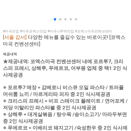
#마곡맛집 #마곡코엑스맛집 #마곡나루역맛집 #코엑스마곡컨벤션센터
[서울 강서]
다양한 메뉴를 즐길수 있는 바로이곳! [코엑스
마곡 컨벤션센터]
제공내역
★제공내역: 코엑스마곡 컨벤션센터 내에 포르투7, 크리
스피 프레시, 상해루, 푸에르코, 어부몽 업체 중 택1 2인 식
사제공권
※ 포르투7 매장 = 감베로니 비스큐 오일 파스타 / 트러플
머쉬룸 뇨끼 / 마르게리따 피자 중 2인 식사제공권
※ 크리스피 프레시 = 비프 스테이크 플레이트 / 연어포케 /
저당 이탈리안 파스타볼 중 2인 식사제공권
※ 상해루 = 대게살볶음 / 탕수육 /송이소고기/ 마라두부면
중 2인 식사제공권
※ 푸에르코 = 이베리코 돼지고기 /숙성한우 중 2인 식사제