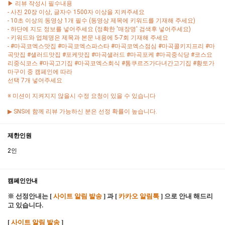
▶ 리뷰 작성시 필수내용
- 사진 20장 이상, 글자수 1500자 이상을 지켜주세요
- 10초 이상의 동영상 1개 필수 (동영상 제목에 키워드를 기재해 주세요)
- 하단에 지도 정보를 넣어주세요 (정확한 '매장명' 검색후 넣어주세요)
- 키워드와 업체명은 제목과 본문 내용에 5-7회 기재해 주세요
- #마곡코엑스맛집 #마곡코엑스파스타 #마곡코엑스점심 #마곡콜키지프리 #마
곡맛집 #샐러드맛집 #포케맛집 #마곡샐러드 #마곡포케 #마곡중식당 #코스요
리중식코스 #마곡고기집 #마곡코엑스회식 #톰쿠르즈가다녀간고기집 #황토가
마구이 중 캠페인에 따라
선택 7개 넣어주세요
※ 미션이 지켜지지 않을시 수정 요청이 있을 수 있습니다
▶ SNS에 함께 리뷰 가능하신 분은 선정 확률이 높습니다.
제한인원
2인
캠페인안내
※ 선정안내는 [
사이트 알림 발송
] 과 [
카카오 알림톡
] 으로 안내 해드리
고 있습니다.
[
사이트 알림 발송
]