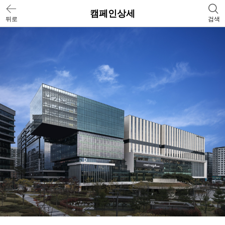
캠페인상세
뒤로
검색