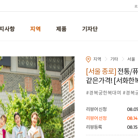
로
지사항
지역
제품
기자단
지역
기타
서울
[서울 종로]
전통/퓨
같은가격! [서화한복
#경복궁한복대여 #경복
08.07
리뷰어 신청
08.14
리뷰어 선정
08.15
리뷰등록