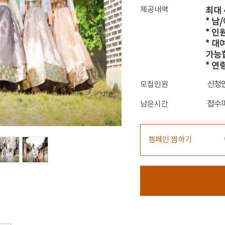
제공내역
최대 
* 남
* 인
* 대
가능
* 연
신청
모집인원
접수
남은시간
캠페인 찜하기