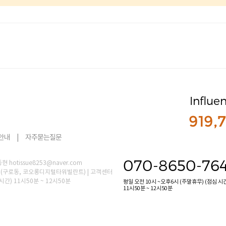
Influe
919,
안내
|
자주묻는질문
070-8650-76
hotissue8253@naver.com
0호 (구로동, 코오롱디지털타워빌란트) | 고객센터
 시간) 11시50분 ~ 12시50분
평일 오전 10시 ~오후6시 (주말휴무) (점심 시
11시50분 ~ 12시50분