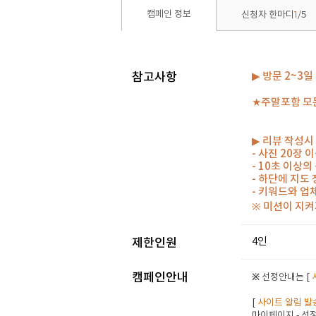
1
5
캠페인 정보
신청자 한마디
/
참고사항
▶ 방문 2~3
★주말포함 모든
▶ 리뷰 작성시
- 사진 20장
- 10초 이상
- 하단에 지도
- 키워드와 업
※ 미션이 지켜
4인
제한인원
캠페인안내
※ 선정안내는 [
[
사이트 알림 발
마이페이지 - 선정