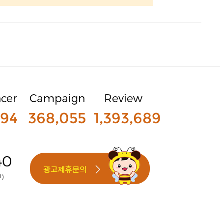
ncer
Campaign
Review
794
368,055
1,393,689
40
간)