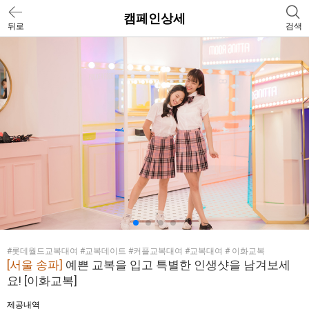
캠페인상세
뒤로
검색
#롯데월드교복대여 #교복데이트 #커플교복대여 #교복대여 # 이화교복
[서울 송파]
예쁜 교복을 입고 특별한 인생샷을 남겨보세
요! [이화교복]
제공내역