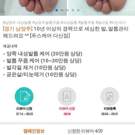
#남양주 내성발톱 #남양주발톱무좀 #내성발톱 #발톱무좀 #발각질 #티눈제거
[경기 남양주]
10년 이상의 경력으로 세심한 발, 발톱관리
해드려요 ^^ [푸스케어 다산점]
제공내역
- 양쪽 내성발톱 케어 (20만원 상당)
- 발톱 무좀 케어 (10~20만원 상당)
- 발각질 제거 (10만원 상당)
- 굳은살/티눈제거 (10만원 상당)
리뷰어 신청
리뷰어 선정
리뷰등록
07.14 ~ 08.03
08.04
08.04 ~ 09.01
캠페인정보
신청한 리뷰어 4/20