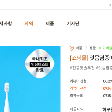
로
지사항
지역
제품
기자단
제품
생활
네이버
[쇼핑몰]
잇몸염증예
#전동칫솔추천 #잇몸염
06.27 
리뷰어 신청
07.14
리뷰어 선정
07.15
리뷰등록
제공내역
하루웰