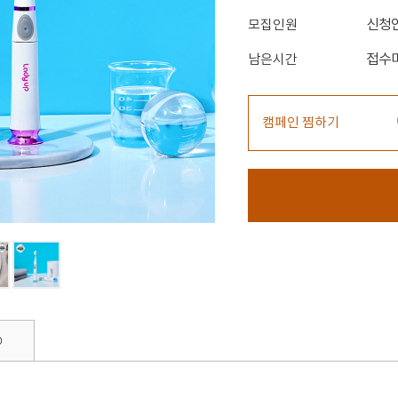
신청
모집인원
접수
남은시간
캠페인 찜하기
0