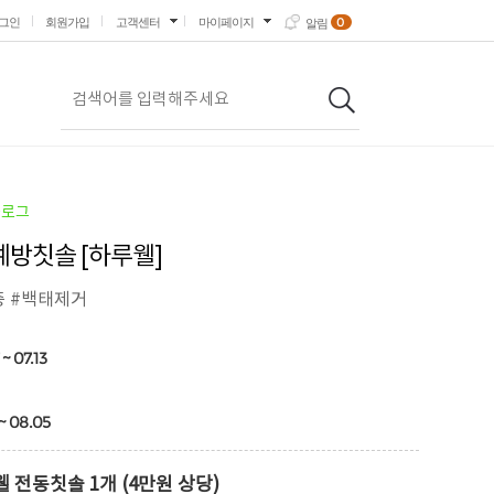
0
그인
회원가입
고객센터
마이페이지
알림
블로그
방칫솔 [하루웰]
증 #백태제거
~ 07.13
 ~ 08.05
 전동칫솔 1개 (4만원 상당)