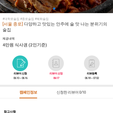
#대학로술집 #종로술집 #혜화술집
[서울 종로]
다양하고 맛있는 안주에 술 맛 나는 분위기의
술집
제공내역
4만원 식사권 (2인기준)
리뷰어 신청
리뷰어 선정
리뷰등록
06.10 ~ 06.16
06.17
06.18 ~ 07.02
캠페인정보
신청한 리뷰어 0/10
참고사항