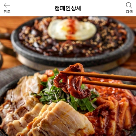
캠페인상세
뒤로
검색