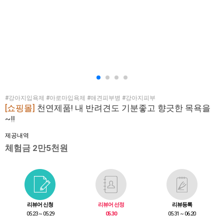
#강아지입욕제 #아로마입욕제 #애견피부병 #강아지피부
[쇼핑몰]
천연제품! 내 반려견도 기분좋고 향긋한 목욕을
~!!
제공내역
체험금 2만5천원
리뷰어 신청
리뷰어 선정
리뷰등록
05.23 ~ 05.29
05.30
05.31 ~ 06.20