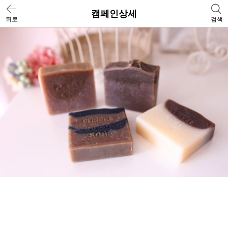
캠페인상세
뒤로
검색