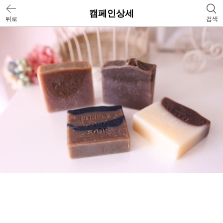
캠페인상세
뒤로
검색