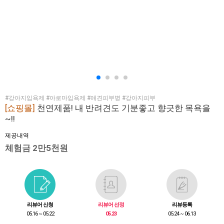
#강아지입욕제 #아로마입욕제 #애견피부병 #강아지피부
[쇼핑몰]
천연제품! 내 반려견도 기분좋고 향긋한 목욕을
~!!
제공내역
체험금 2만5천원
리뷰어 신청
리뷰어 선정
리뷰등록
05.16 ~ 05.22
05.23
05.24 ~ 06.13