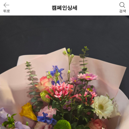
캠페인상세
뒤로
검색