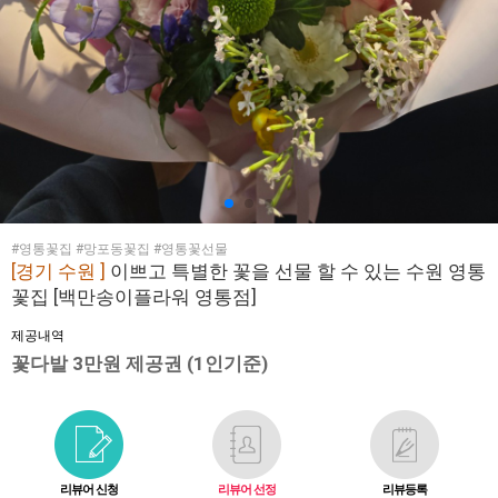
#영통꽃집 #망포동꽃집 #영통꽃선물
[경기 수원 ]
이쁘고 특별한 꽃을 선물 할 수 있는 수원 영통
꽃집 [백만송이플라워 영통점]
제공내역
꽃다발 3만원 제공권 (1인기준)
리뷰어 신청
리뷰어 선정
리뷰등록