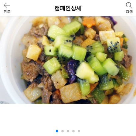
캠페인상세
뒤로
검색