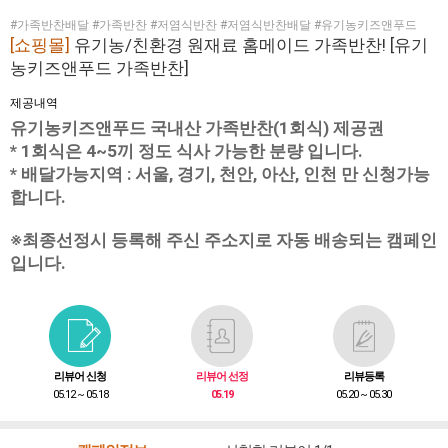
#가족반찬배달 #가족반찬 #저염식반찬 #저염식반찬배달 #유기농키즈앤푸드
[쇼핑몰]
유기농/친환경 원재료 홈메이드 가족반찬! [유기
농키즈앤푸드 가족반찬]
제공내역
유기농키즈앤푸드 국내산 가족반찬(1회식) 제공권
* 1회식은 4~5끼 정도 식사 가능한 분량 입니다.
* 배달가능지역 : 서울, 경기, 천안, 아산, 인천 만 신청가능
합니다.
※최종선정시 등록해 주신 주소지로 자동 배송되는 캠페인
입니다.
리뷰어 신청
리뷰어 선정
리뷰등록
05.12 ~ 05.18
05.19
05.20 ~ 05.30