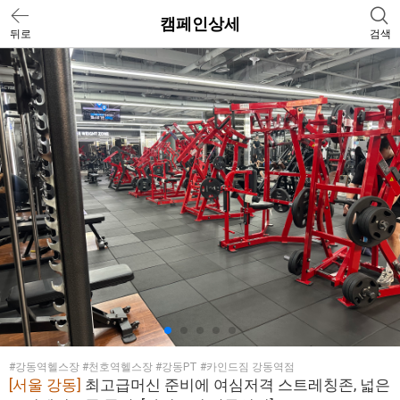
캠페인상세
뒤로
검색
#강동역헬스장 #천호역헬스장 #강동PT #카인드짐 강동역점
[서울 강동]
최고급머신 준비에 여심저격 스트레칭존, 넓은