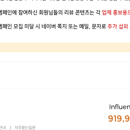
Influe
919,
안내
|
자주묻는질문