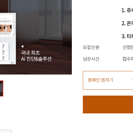
1. 
2. 
3. 
신청
모집인원
접수
남은시간
캠페인 찜하기