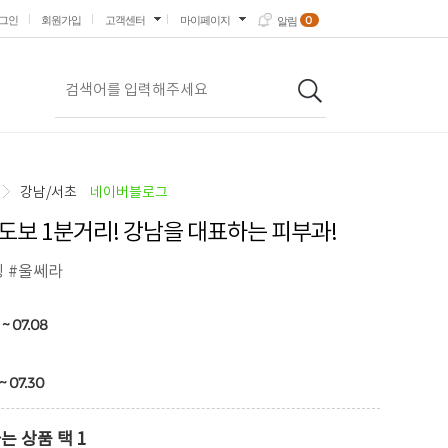
0
그인
회원가입
고객센터
마이페이지
알림
강남/서초
네이버블로그
도보 1분거리! 강남을 대표하는 피부과!
팅 #울쎄라
 ~ 07.08
~ 07.30
는 상품 택 1