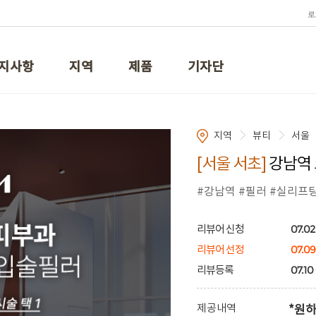
로
지사항
지역
제품
기자단
지역
뷰티
서울
[서울 서초]
강남역 
#강남역 #필러 #실리프
07.02
리뷰어 신청
07.09
리뷰어 선정
07.10 
리뷰등록
제공내역
*원하