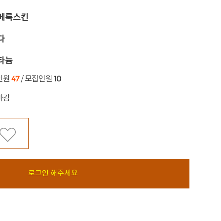
쥬베룩스킨
온다
티타늄
47
10
인원
/ 모집인원
마감
로그인 해주세요