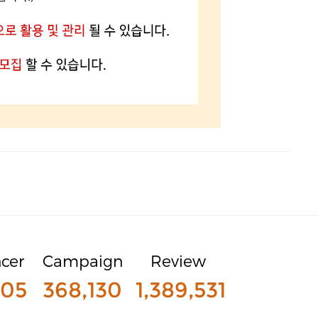
ncer
Campaign
Review
905
368,130
1,389,531