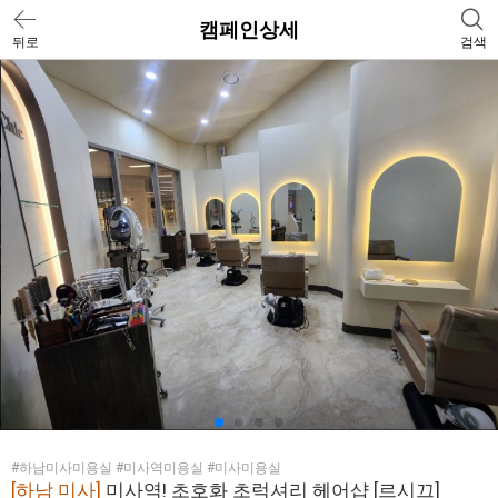
캠페인상세
뒤로
검색
#하남미사미용실 #미사역미용실 #미사미용실
[하남 미사]
미사역! 초호화 초럭셔리 헤어샵 [르시끄]