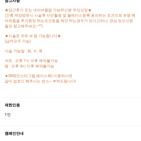
참고사항
★당근후기 또는 네이버클립 가능하신분 우선선정★
(간혹 매장방문시 시술후 사진활용 및 플레이스등록 동의하는 조건으로 유명 헤
어제품을 추가증정 하는조건등을 제안 하는경우가 있다고하니, 관심 있으신분
들은 참고해주세요~^^)
★시술은 커트 or 펌 가능합니다★
(남여모두 가능)
시술 가능일 : 화, 수, 목
커트 : 오후 7시 이후 예약불가능
펌 : 오후 4시 이후 예약불가능
★SNS(인스타그램,페이스북) 이용하시면
같이 업로드 해주시는 센스~ 부탁드립니다!
제한인원
1인
캠페인안내