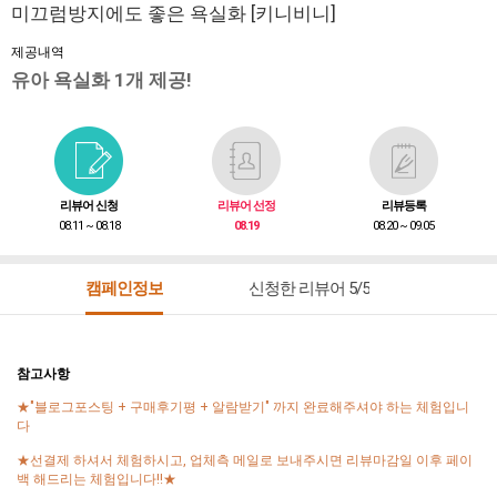
미끄럼방지에도 좋은 욕실화 [키니비니]
제공내역
유아 욕실화 1개 제공!
리뷰어 신청
리뷰어 선정
리뷰등록
08.11 ~ 08.18
08.19
08.20 ~ 09.05
캠페인정보
신청한 리뷰어 5/5
참고사항
★"블로그포스팅 + 구매후기평 + 알람받기" 까지 완료해주셔야 하는 체험입니
다
★선결제 하셔서 체험하시고, 업체측 메일로 보내주시면 리뷰마감일 이후 페이
백 해드리는 체험입니다!!★