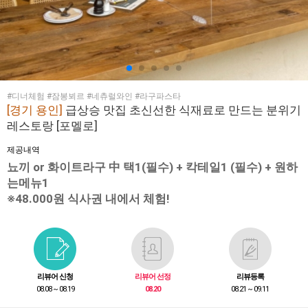
#디너체험 #잠봉뵈르 #네츄럴와인 #라구파스타
[경기 용인]
급상승 맛집 초신선한 식재료로 만드는 분위기
레스토랑 [포멜로]
제공내역
뇨끼 or 화이트라구 中 택1(필수) + 칵테일1 (필수) + 원하
는메뉴1
※48.000원 식사권 내에서 체험!
리뷰어 신청
리뷰어 선정
리뷰등록
08.08 ~ 08.19
08.20
08.21 ~ 09.11