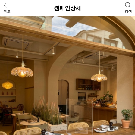
캠페인상세
뒤로
검색