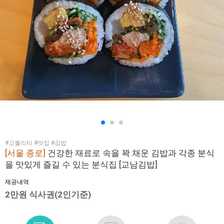
#고퀄리티 #맛집 #김밥
[서울 종로]
건강한 재료로 속을 꽉 채운 김밥과 각종 분식
을 맛있게 즐길 수 있는 분식집 [교남김밥]
제공내역
2만원 식사권(2인기준)