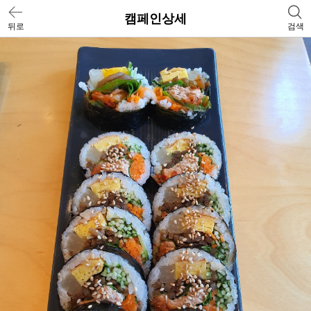
캠페인상세
뒤로
검색