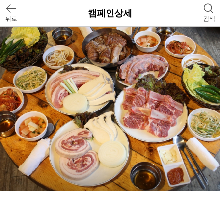
캠페인상세
뒤로
검색