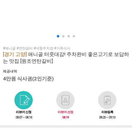
#애니골 #연탄갈비 #대형주차장 #가족식사
[경기 고양]
애니골 터줏대감! 주차완비 좋은고기로 보답하
는 맛집 [원조연탄갈비]
제공내역
4만원 식사권(2인기준)
리뷰어 신청
리뷰어 선정
리뷰등록
08.07 ~ 08.18
08.19
08.20 ~ 09.10