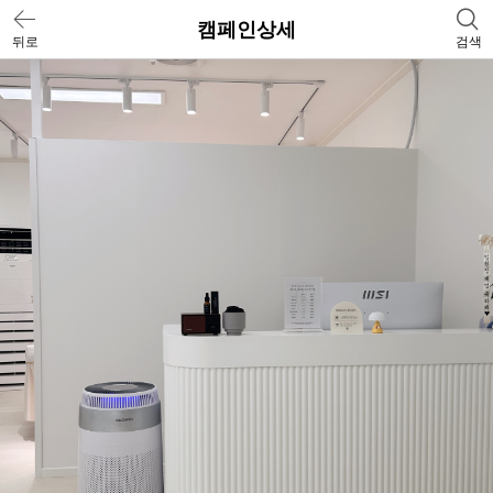
캠페인상세
뒤로
검색