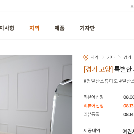
로
지사항
지역
제품
기자단
지역
기타
경기
[경기 고양]
특별한 
#정발산스튜디오 #일산
08.06
리뷰어 신청
08.13
리뷰어 선정
08.14
리뷰등록
제공내역
여권사