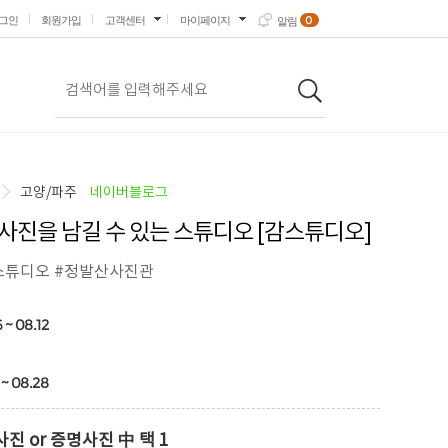
0
그인
회원가입
고객센터
마이페이지
알림
고양/파주
네이버블로그
사진을 남길 수 있는 스튜디오 [감스튜디오]
스튜디오 #정발산사진관
 ~ 08.12
 ~ 08.28
진 or 증명사진 中 택 1