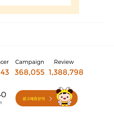
ncer
Campaign
Review
843
368,055
1,388,798
40
간)