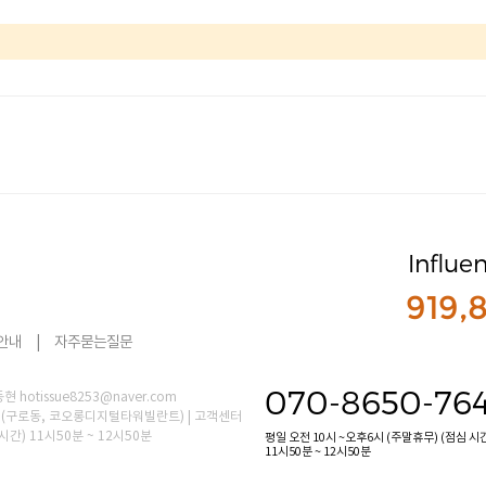
Influe
919,
안내
|
자주묻는질문
070-8650-76
hotissue8253@naver.com
0호 (구로동, 코오롱디지털타워빌란트) | 고객센터
 시간) 11시50분 ~ 12시50분
평일 오전 10시 ~오후6시 (주말휴무) (점심 시
11시50분 ~ 12시50분