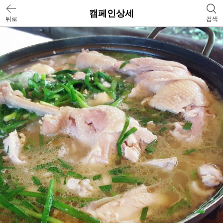
캠페인상세
뒤로
검색