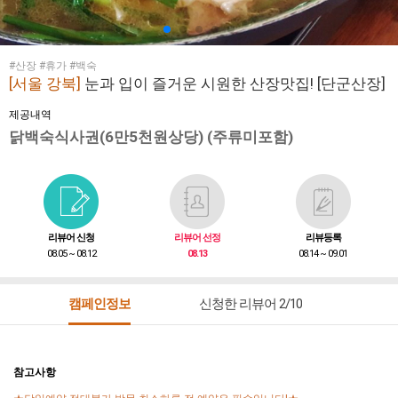
#산장 #휴가 #백숙
[서울 강북]
눈과 입이 즐거운 시원한 산장맛집! [단군산장]
제공내역
닭백숙식사권(6만5천원상당) (주류미포함)
리뷰어 신청
리뷰어 선정
리뷰등록
08.05 ~ 08.12
08.13
08.14 ~ 09.01
캠페인정보
신청한 리뷰어 2/10
참고사항