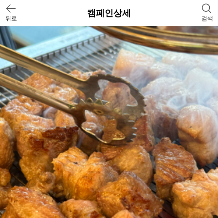
캠페인상세
뒤로
검색