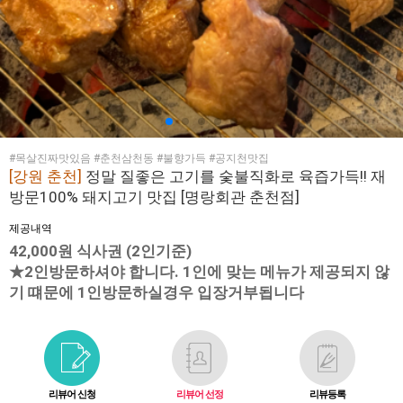
#목살진짜맛있음 #춘천삼천동 #불향가득 #공지천맛집
[강원 춘천]
정말 질좋은 고기를 숯불직화로 육즙가득!! 재
방문100% 돼지고기 맛집 [명랑회관 춘천점]
제공내역
42,000원 식사권 (2인기준)
★2인방문하셔야 합니다. 1인에 맞는 메뉴가 제공되지 않
기 떄문에 1인방문하실경우 입장거부됩니다
리뷰어 신청
리뷰어 선정
리뷰등록