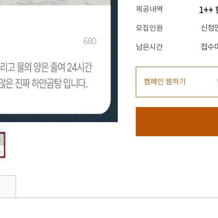
제공내역
1++
신청
모집인원
접수
남은시간
캠페인 찜하기