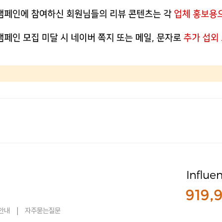
Influe
919,
안내
|
자주묻는질문