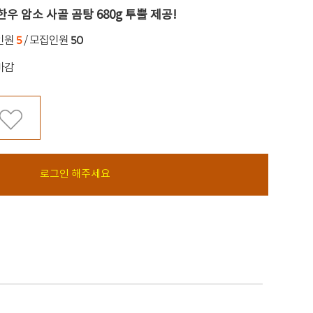
 한우 암소 사골 곰탕 680g 투뿔 제공!
5
50
인원
/ 모집인원
마감
로그인 해주세요