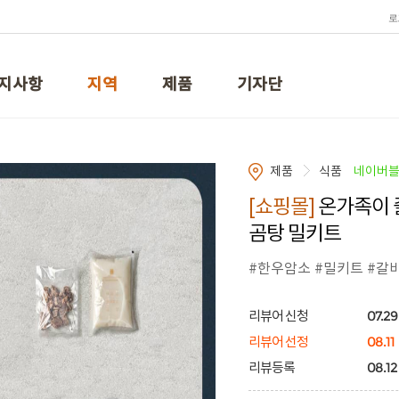
로
지사항
지역
제품
기자단
제품
식품
네이버
[쇼핑몰]
온가족이 
곰탕 밀키트
#한우암소 #밀키트 #갈
07.29
리뷰어 신청
08.11
리뷰어 선정
08.12
리뷰등록