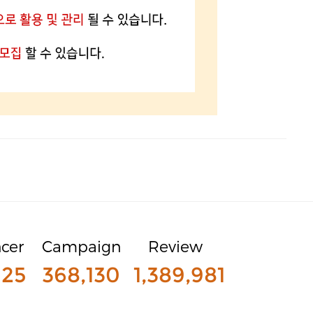
ncer
Campaign
Review
925
368,130
1,389,981