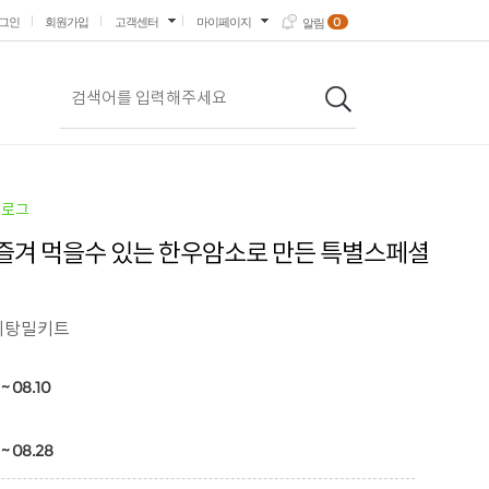
0
그인
회원가입
고객센터
마이페이지
알림
블로그
즐겨 먹을수 있는 한우암소로 만든 특별스페셜
비탕밀키트
 ~ 08.10
 ~ 08.28