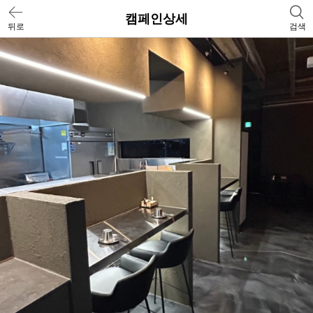
캠페인상세
뒤로
검색