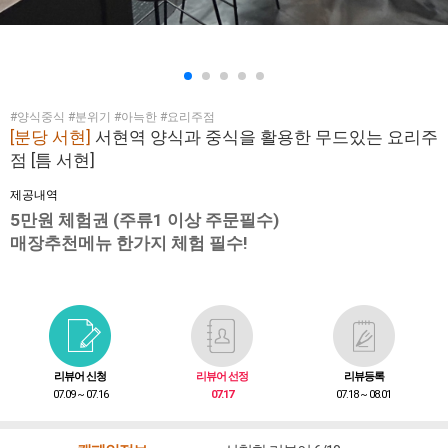
#양식중식 #분위기 #아늑한 #요리주점
[분당 서현]
서현역 양식과 중식을 활용한 무드있는 요리주
점 [틈 서현]
제공내역
5만원 체험권 (주류1 이상 주문필수)
매장추천메뉴 한가지 체험 필수!
리뷰어 신청
리뷰어 선정
리뷰등록
07.09 ~ 07.16
07.17
07.18 ~ 08.01