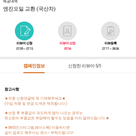
제공내역
엔진오일 교환 (국산차)
리뷰어 신청
리뷰어 선정
리뷰등록
07.09 ~ 07.15
07.16
07.17 ~ 08.06
캠페인정보
신청한 리뷰어 5/5
참고사항
★차종 신청댓글에 꼭 기재해주세요★
(수입 차종 및 판금 도색은 제외됩니다.)
★선정 후 부품값이 과도하게 많이 나오는 경우는
최소한의 부품값은 부담해야 할수도 있음을 미리 알려드립니다.★
★SNS(인스타그램,페이스북) 이용하시면
같이 업로드 해주시는 센스~ 부탁드립니다!