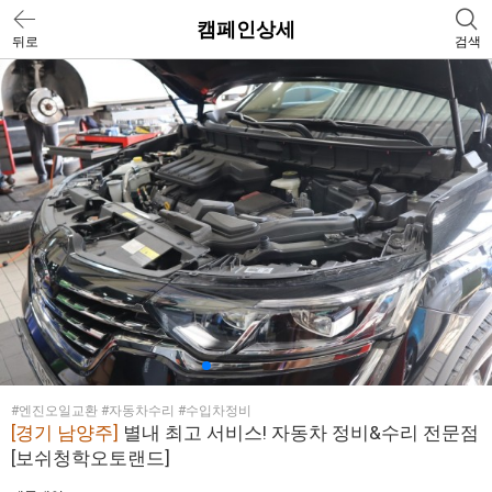
캠페인상세
뒤로
검색
#엔진오일교환 #자동차수리 #수입차정비
[경기 남양주]
별내 최고 서비스! 자동차 정비&수리 전문점
[보쉬청학오토랜드]