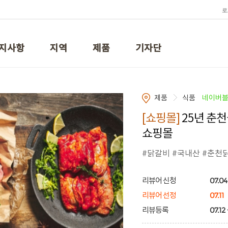
로
지사항
지역
제품
기자단
제품
식품
네이버
[쇼핑몰]
25년 춘천
쇼핑몰
#닭갈비 #국내산 #춘천
07.04 
리뷰어 신청
07.11
리뷰어 선정
07.12 
리뷰등록