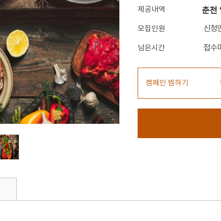
제공내역
춘천 
신청
모집인원
접수
남은시간
캠페인 찜하기