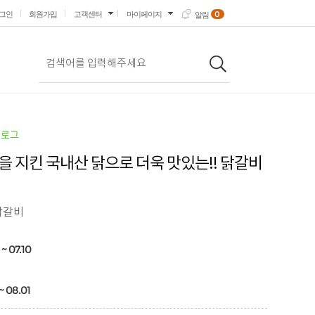
0
그인
회원가입
고객센터
마이페이지
알림
블로그
을 지킨 국내산 닭으로 더욱 맛있는!! 닭갈비
닭갈비
~ 07.10
~ 08.01