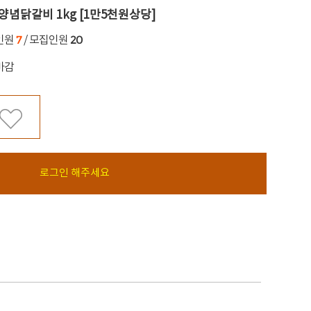
양념닭갈비 1kg [1만5천원상당]
7
20
인원
/ 모집인원
마감
로그인 해주세요