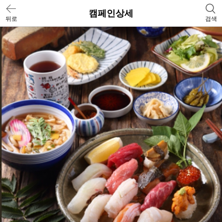
캠페인상세
뒤로
검색