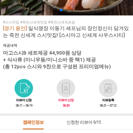
#스시맛집 #죽전신세계맛집 #죽전신세계초밥
[경기 용인]
일식명장 이동기 셰프님의 장인정신이 담겨있
는 죽전 신세계 스시맛집! [스시마고 신세계 사우스시티]
제공내역
마고스시B 세트제공 44,900원 상당
+ 식사류 (미니우동/미니소바 중 택1) 제공
(총 12pcs 스시와 9찬으로 구성된 프리미엄메뉴)
리뷰어 신청
리뷰어 선정
리뷰등록
06.11 ~ 06.19
06.20
06.21 ~ 07.12
캠페인정보
신청한 리뷰어 9/15